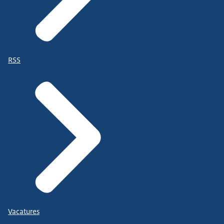
RSS
Vacatures