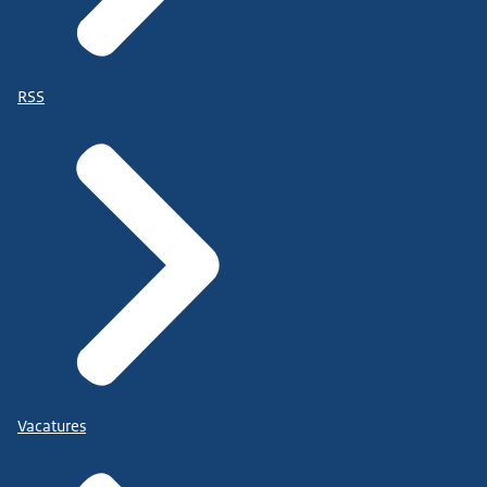
RSS
Vacatures