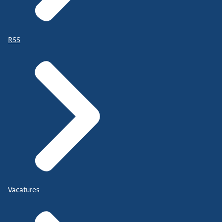
RSS
Vacatures