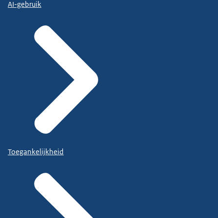
AI-gebruik
Toegankelijkheid