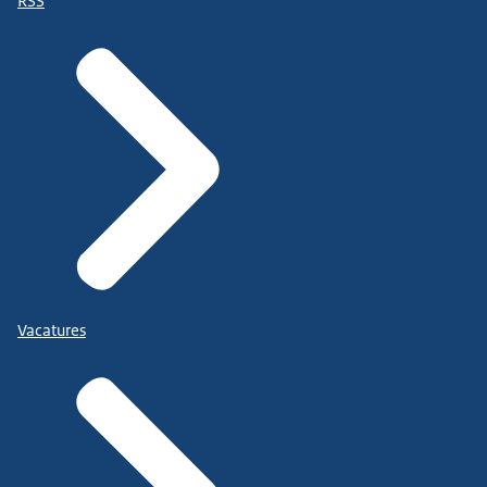
RSS
Vacatures