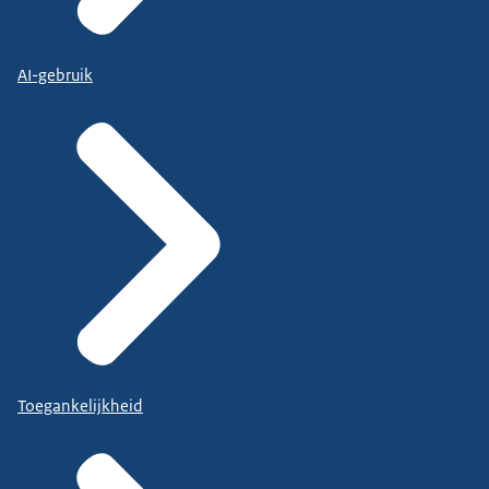
AI-gebruik
Toegankelijkheid