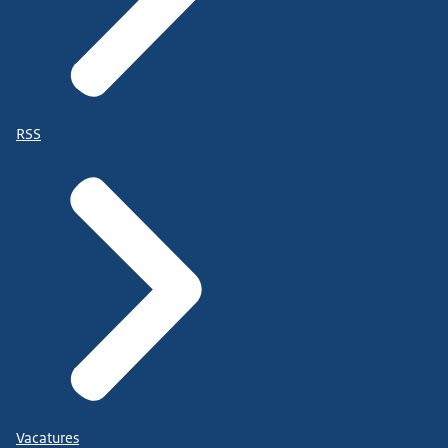
RSS
Vacatures