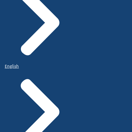
English