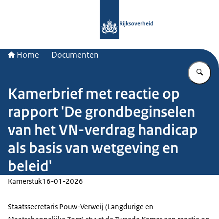
Naar de homepage van Rijksoverheid
Rijksoverheid
Home
Documenten
Vu
Kamerbrief met reactie op
rapport 'De grondbeginselen
van het VN-verdrag handicap
als basis van wetgeving en
beleid'
Kamerstuk
16-01-2026
Staatssecretaris Pouw-Verweij (Langdurige en