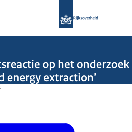
Naar de homepage van Rijksoverheid
Rijksoverheid
tsreactie op het onderzoek 
nd energy extraction’
6