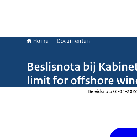
Home
Documenten
Beslisnota bij Kabine
limit for offshore wi
Beleidsnota
20-01-202