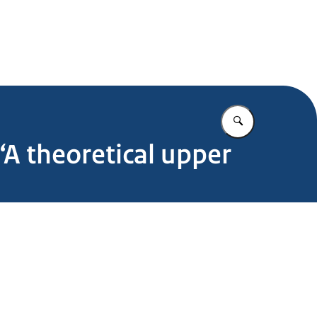
.nl
Vul in wat u z
‘A theoretical upper