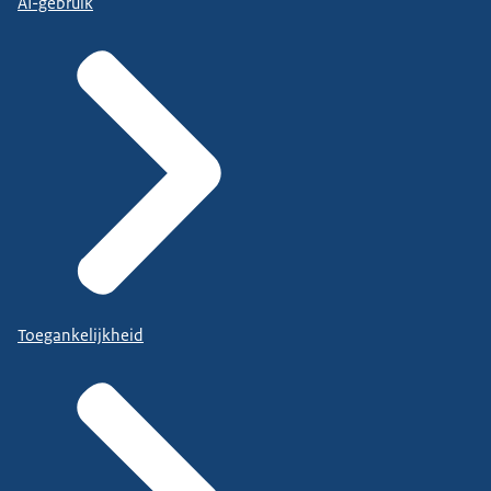
AI-gebruik
Toegankelijkheid