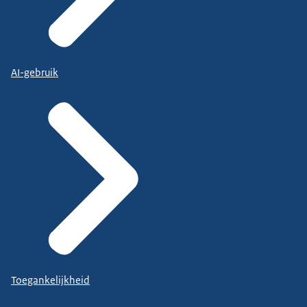
AI-gebruik
Toegankelijkheid