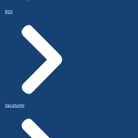
RSS
Vacatures