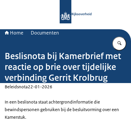
Naar de homepage van Rijksoverheid
Rijksoverheid
Home
Documenten
Vu
Beslisnota bij Kamerbrief met
reactie op brie over tijdelijke
verbinding Gerrit Krolbrug
Beleidsnota
22-01-2026
In een beslisnota staat achtergrondinformatie die
bewindspersonen gebruiken bij de besluitvorming over een
Kamerstuk.