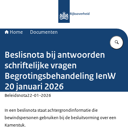
Naar de homepage van Rijksoverheid
Rijksoverheid
Home
Documenten
Vu
Beslisnota bij antwoorden
schriftelijke vragen
Begrotingsbehandeling IenW
20 januari 2026
Beleidsnota
22-01-2026
In een beslisnota staat achtergrondinformatie die
bewindspersonen gebruiken bij de besluitvorming over een
Kamerstuk.