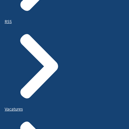
RSS
Vacatures