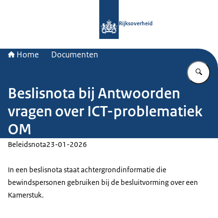
Naar de homepage van Rijksoverheid
Rijksoverheid
Home
Documenten
Vu
Beslisnota bij Antwoorden
vragen over ICT-problematiek
OM
Beleidsnota
23-01-2026
In een beslisnota staat achtergrondinformatie die
bewindspersonen gebruiken bij de besluitvorming over een
Kamerstuk.