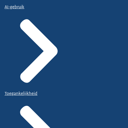
AI-gebruik
Toegankelijkheid