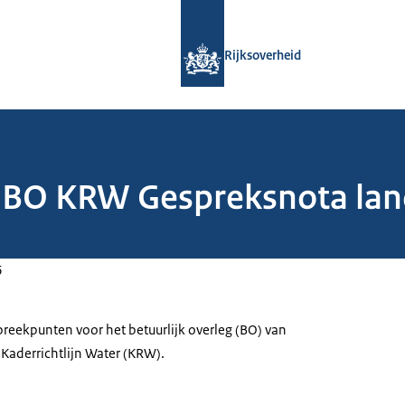
Naar de homepage van Rijksoverheid
Rijksoverheid
 BO KRW Gespreksnota la
6
eekpunten voor het betuurlijk overleg (BO) van
 Kaderrichtlijn Water (KRW).