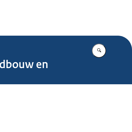
.nl
Vul in wat u z
ndbouw en