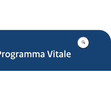
.nl
Vul in wat u z
Programma Vitale