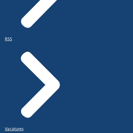
RSS
Vacatures