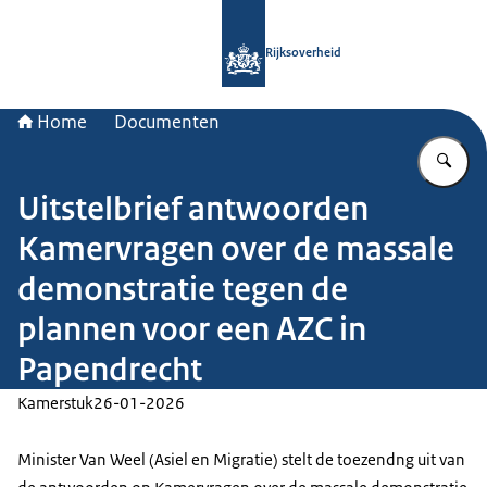
Naar de homepage van Rijksoverheid
Rijksoverheid
Home
Documenten
Vu
Uitstelbrief antwoorden
Kamervragen over de massale
demonstratie tegen de
plannen voor een AZC in
Papendrecht
Kamerstuk
26-01-2026
Minister Van Weel (Asiel en Migratie) stelt de toezendng uit van