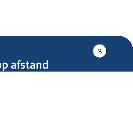
.nl
Vul in wat u z
op afstand