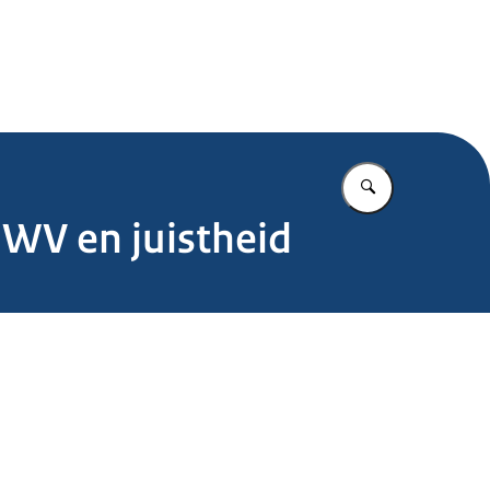
.nl
Vul in wat u z
UWV en juistheid