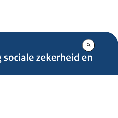
.nl
Vul in wat u z
 sociale zekerheid en