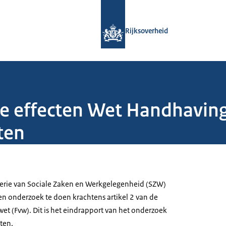
Naar de homepage van Rijksoverheid
Rijksoverheid
le effecten Wet Handhaving
ten
terie van Sociale Zaken en Werkgelegenheid (SZW)
 onderzoek te doen krachtens artikel 2 van de
et (Fvw). Dit is het eindrapport van het onderzoek
ten.