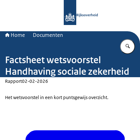
Naar de homepage van Rijksoverheid
Rijksoverheid
Home
Documenten
Vu
Factsheet wetsvoorstel
Handhaving sociale zekerheid
Rapport
02-02-2026
Het wetsvoorstel in een kort puntsgewijs overzicht.