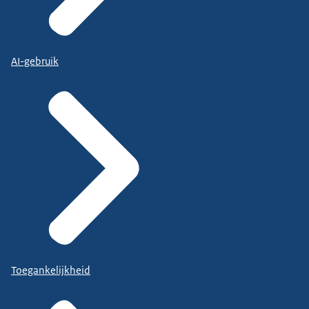
AI-gebruik
Toegankelijkheid