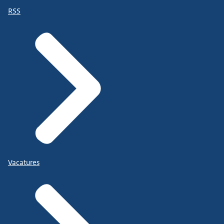
RSS
Vacatures