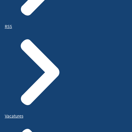
RSS
Vacatures