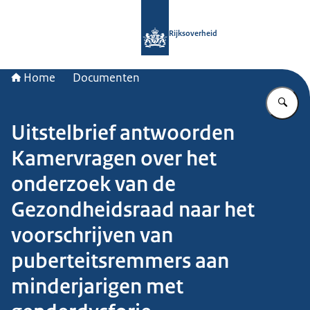
Naar de homepage van Rijksoverheid
Rijksoverheid
Home
Documenten
Vu
Uitstelbrief antwoorden
Kamervragen over het
onderzoek van de
Gezondheidsraad naar het
voorschrijven van
puberteitsremmers aan
minderjarigen met