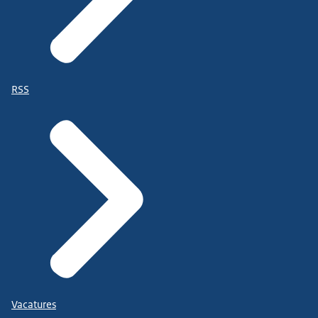
RSS
Vacatures