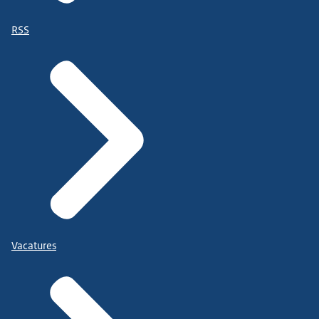
RSS
Vacatures