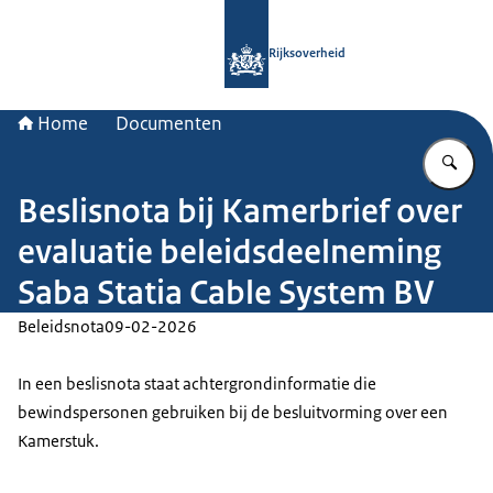
Naar de homepage van Rijksoverheid
Rijksoverheid
Home
Documenten
Vu
Beslisnota bij Kamerbrief over
evaluatie beleidsdeelneming
Saba Statia Cable System BV
Beleidsnota
09-02-2026
In een beslisnota staat achtergrondinformatie die
bewindspersonen gebruiken bij de besluitvorming over een
Kamerstuk.