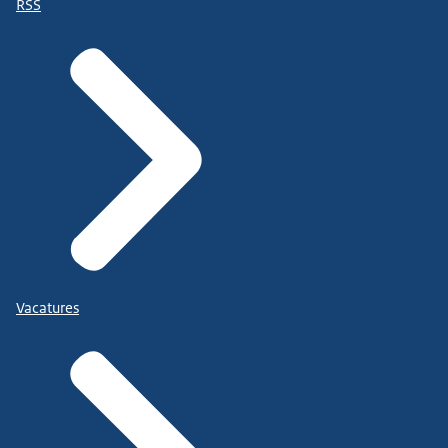
RSS
Vacatures