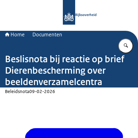
Naar de homepage van Rijksoverheid
Rijksoverheid
Home
Documenten
Vu
Beslisnota bij reactie op brief
Dierenbescherming over
beeldenverzamelcentra
Beleidsnota
09-02-2026