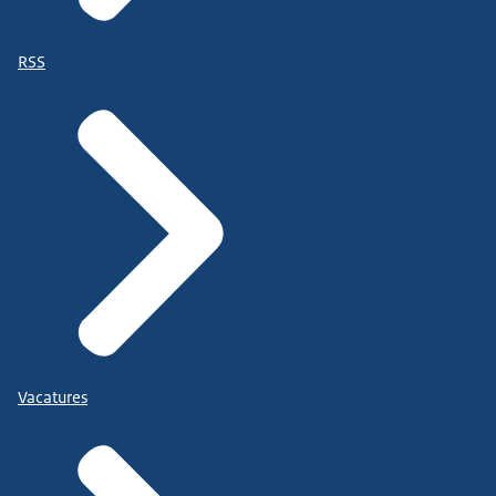
RSS
Vacatures