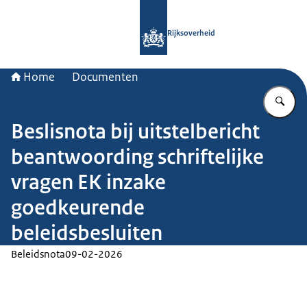
Naar de homepage van Rijksoverheid
Rijksoverheid
Home
Documenten
Vu
Beslisnota bij uitstelbericht
beantwoording schriftelijke
vragen EK inzake
goedkeurende
beleidsbesluiten
Beleidsnota
09-02-2026