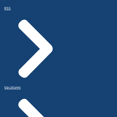
RSS
Vacatures