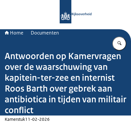
Naar de homepage van Rijksoverheid
Rijksoverheid
Home
Documenten
Vu
Antwoorden op Kamervragen
over de waarschuwing van
kapitein-ter-zee en internist
Roos Barth over gebrek aan
antibiotica in tijden van militair
conflict
Kamerstuk
11-02-2026