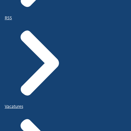
RSS
Vacatures