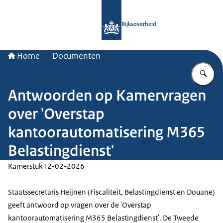
Naar de homepage van Rijksoverheid
Rijksoverheid
Home
Documenten
Vu
Antwoorden op Kamervragen
over 'Overstap
kantoorautomatisering M365
Belastingdienst'
Kamerstuk
12-02-2026
Staatssecretaris Heijnen (Fiscaliteit, Belastingdienst en Douane)
geeft antwoord op vragen over de 'Overstap
kantoorautomatisering M365 Belastingdienst'. De Tweede