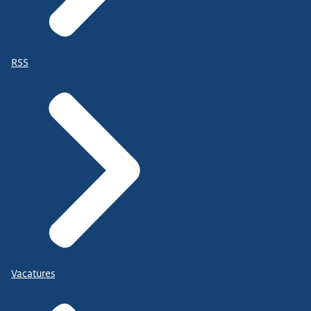
RSS
Vacatures