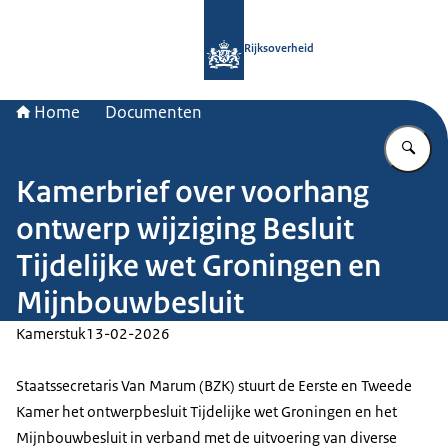
Naar de homepage van Rijksoverheid
Rijksoverheid
Home
Documenten
Vu
Kamerbrief over voorhang
ontwerp wijziging Besluit
Tijdelijke wet Groningen en
Mijnbouwbesluit
Kamerstuk
13-02-2026
Staatssecretaris Van Marum (BZK) stuurt de Eerste en Tweede
Kamer het ontwerpbesluit Tijdelijke wet Groningen en het
Mijnbouwbesluit in verband met de uitvoering van diverse