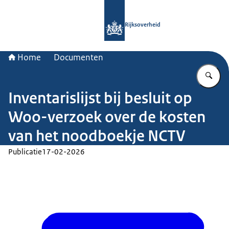
Naar de homepage van Rijksoverheid
Rijksoverheid
Home
Documenten
Vu
Inventarislijst bij besluit op
Woo-verzoek over de kosten
van het noodboekje NCTV
Publicatie
17-02-2026