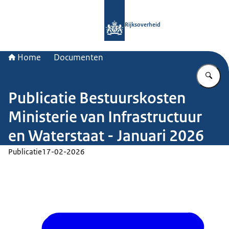
Naar de homepage van Rijksoverheid
Rijksoverheid
Home
Documenten
Vu
Publicatie Bestuurskosten
Ministerie van Infrastructuur
en Waterstaat - Januari 2026
Publicatie
17-02-2026