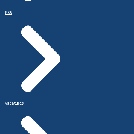
RSS
Vacatures