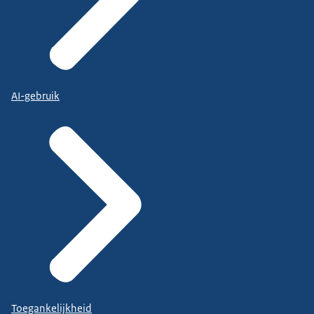
AI-gebruik
Toegankelijkheid