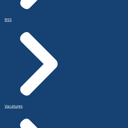
RSS
Vacatures