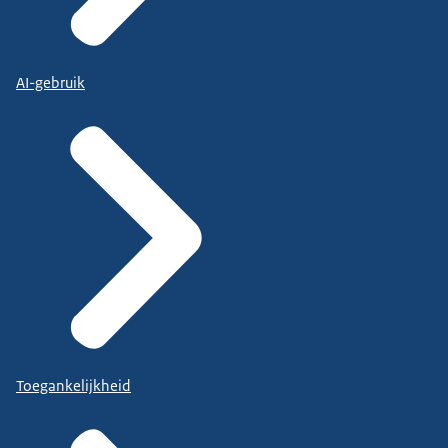
AI-gebruik
Toegankelijkheid