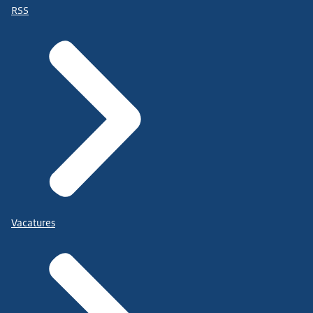
RSS
Vacatures