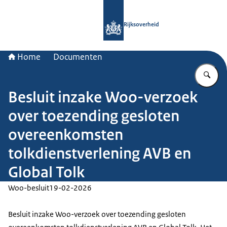
Naar de homepage van Rijksoverheid
Rijksoverheid
Home
Documenten
Vu
Besluit inzake Woo-verzoek
over toezending gesloten
overeenkomsten
tolkdienstverlening AVB en
Global Tolk
Woo-besluit
19-02-2026
Besluit inzake Woo-verzoek over toezending gesloten