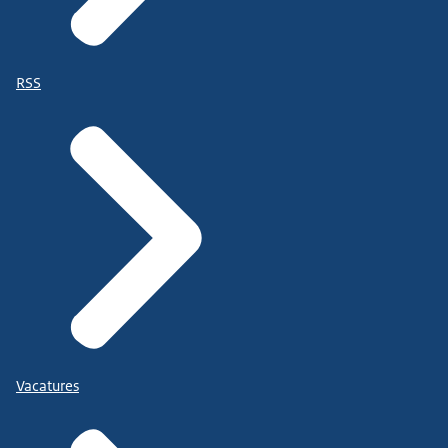
RSS
Vacatures