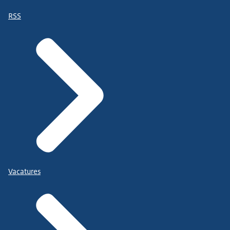
RSS
Vacatures