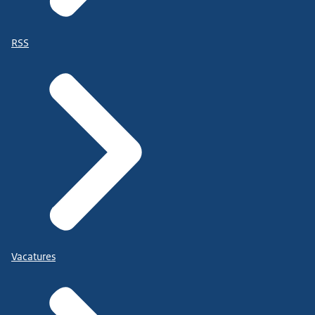
RSS
Vacatures