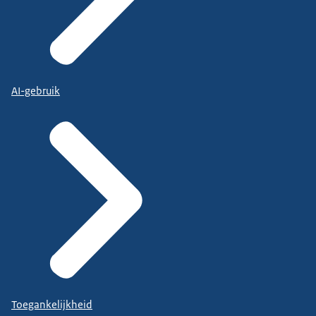
AI-gebruik
Toegankelijkheid