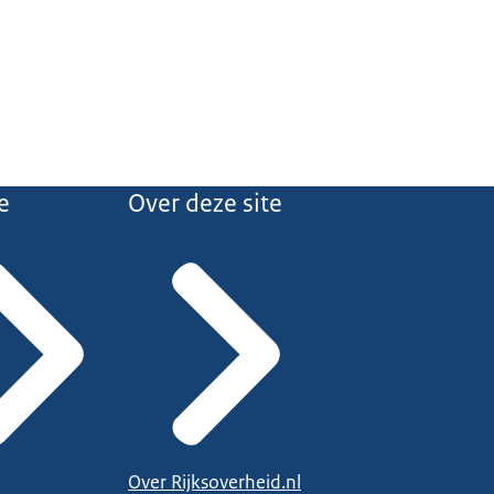
e
Over deze site
Over Rijksoverheid.nl