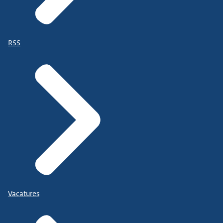
RSS
Vacatures