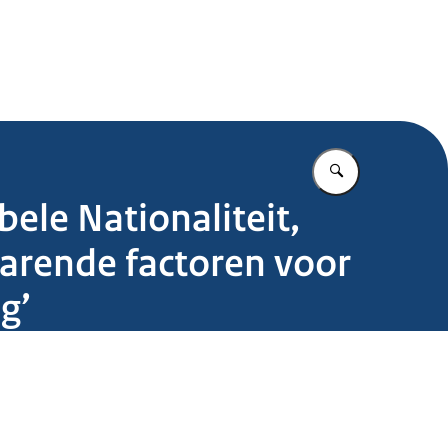
.nl
Vul in wat u z
ele Nationaliteit,
larende factoren voor
g’