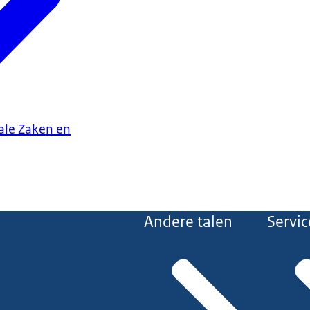
iale Zaken en
Andere talen
Servic