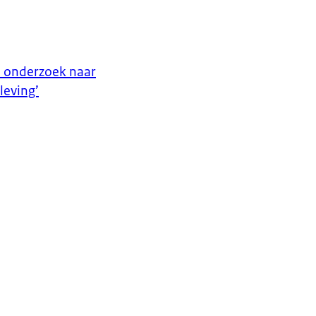
n onderzoek naar
leving’