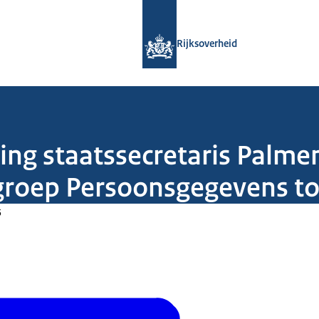
Naar de homepage van Rijksoverheid
Rijksoverheid
ng staatssecretaris Palme
groep Persoonsgegevens t
5