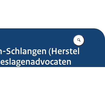
.nl
Vul in wat u z
n-Schlangen (Herstel
oeslagenadvocaten