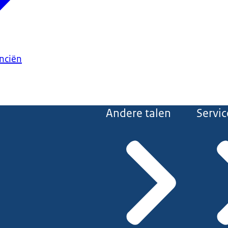
anciën
Andere talen
Servic