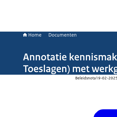
Home
Documenten
Annotatie kennismaki
Toeslagen) met werk
Beleidsnota
19-02-202