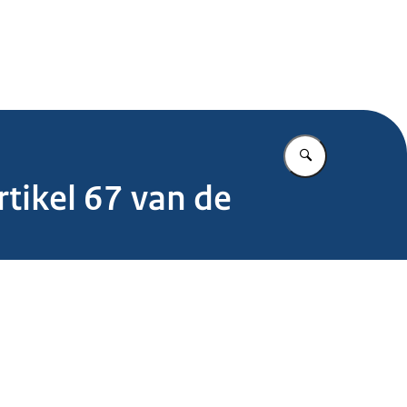
.nl
Vul in wat u z
tikel 67 van de