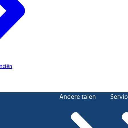
anciën
Andere talen
Servic