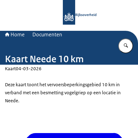
Naar de homepage van Rijksoverheid
Rijksoverheid
Home
Documenten
Vu
Kaart Neede 10 km
Kaart
04-03-2026
Deze kaart toont het vervoersbeperkingsgebied 10 km in
verband met een besmetting vogelgriep op een locatie in
Neede.