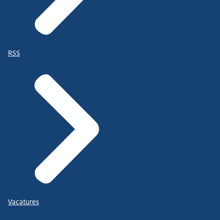
RSS
Vacatures