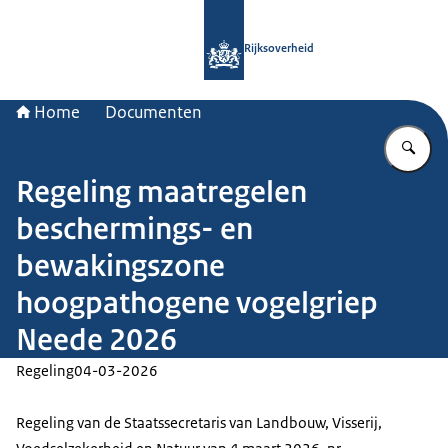
Naar de homepage van Rijksoverheid
Rijksoverheid
Home
Documenten
Vu
Regeling maatregelen
beschermings- en
bewakingszone
hoogpathogene vogelgriep
Neede 2026
Regeling
04-03-2026
Regeling van de Staatssecretaris van Landbouw, Visserij,