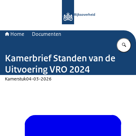
Naar de homepage van Rijksoverheid
Rijksoverheid
Home
Documenten
Vu
Kamerbrief Standen van de
Uitvoering VRO 2024
Kamerstuk
04-03-2026