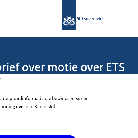
Naar de homepage van Rijksoverheid
Rijksoverheid
rief over motie over ETS
6
 achtergrondinformatie die bewindspersonen
tvorming over een Kamerstuk.