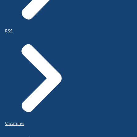
RSS
Vacatures